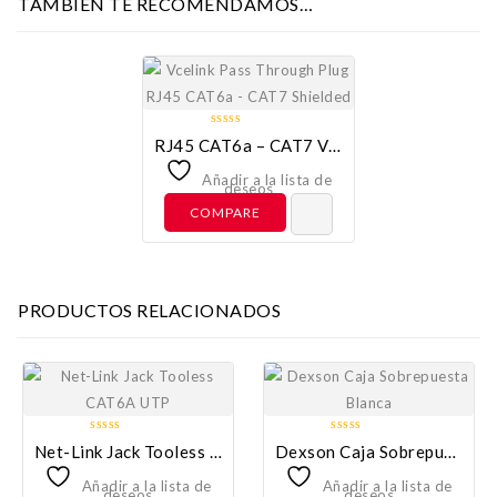
TAMBIÉN TE RECOMENDAMOS…
0
RJ45 CAT6a – CAT7 Vcelink Pass Through Plug Shielded
out
of
Añadir a la lista de
deseos
5
COMPARE
PRODUCTOS RELACIONADOS
0
0
Net-Link Jack Tooless CAT6A UTP
Dexson Caja Sobrepuesta Blanca
out
out
of
of
Añadir a la lista de
Añadir a la lista de
deseos
deseos