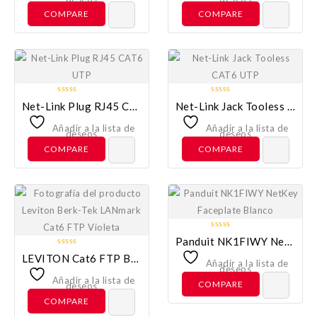
5
5
COMPARE
COMPARE
0
0
Net-Link Plug RJ45 CAT6 UTP
Net-Link Jack Tooless CAT6 UTP
out
out
of
of
Añadir a la lista de
Añadir a la lista de
deseos
deseos
5
5
COMPARE
COMPARE
0
Panduit NK1FIWY NetKey Faceplate Blanco
out
0
LEVITON Cat6 FTP Berk-Tek LANmark Violeta
of
Añadir a la lista de
out
deseos
5
of
Añadir a la lista de
COMPARE
deseos
5
COMPARE