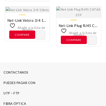
0
Net-Link Velcro 3/4 10mts
out
0
Net-Link Plug RJ45 CAT6A STP
of
Añadir a la lista de
out
deseos
5
of
Añadir a la lista de
COMPARE
deseos
5
COMPARE
CONTACTANOS
PUEDES PAGAR CON
UTP – FTP
FIBRA ÓPTICA