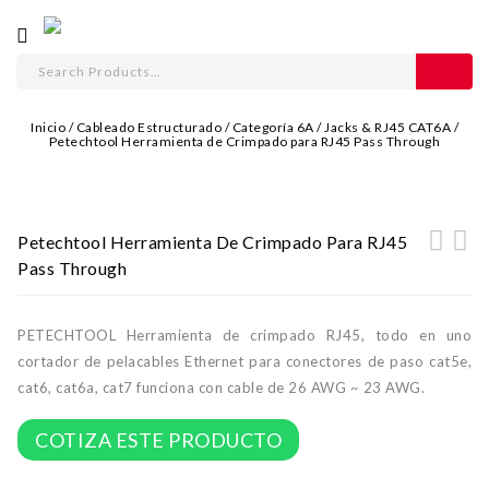
Inicio
/
Cableado Estructurado
/
Categoría 6A
/
Jacks & RJ45 CAT6A
/
Petechtool Herramienta de Crimpado para RJ45 Pass Through
Petechtool Herramienta De Crimpado Para RJ45
Pass Through
RJ45 CAT5e – CAT6 Petechtool Pass Through
RJ45 CAT6a - CAT7 Vcelink Pass Through Plug
Plug UTP
Shielded
PETECHTOOL Herramienta de crimpado RJ45, todo en uno
cortador de pelacables Ethernet para conectores de paso cat5e,
cat6, cat6a, cat7 funciona con cable de 26 AWG ~ 23 AWG.
COTIZA ESTE PRODUCTO