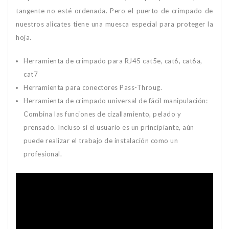
tangente no esté ordenada. Pero el puerto de crimpado de
nuestros alicates tiene una muesca especial para proteger la
hoja.
Herramienta de crimpado para RJ45 cat5e, cat6, cat6a,
cat7
Herramienta para conectores Pass-Throug.
Herramienta de crimpado universal de fácil manipulación:
Combina las funciones de cizallamiento, pelado y
prensado. Incluso si el usuario es un principiante, aún
puede realizar el trabajo de instalación como un
profesional.