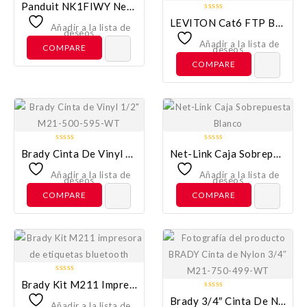
0
Panduit NK1FIWY NetKey Faceplate Blanco
out
0
LEVITON Cat6 FTP Berk-Tek LANmark Violeta
of
Añadir a la lista de
out
deseos
5
of
Añadir a la lista de
COMPARE
deseos
5
COMPARE
0
0
Brady Cinta De Vinyl 1/2″ M21-500-595-WT
Net-Link Caja Sobrepuesta Blanco
out
out
of
of
Añadir a la lista de
Añadir a la lista de
deseos
deseos
5
5
COMPARE
COMPARE
0
Brady Kit M211 Impresora De Etiquetas Bluetooth
out
0
Brady 3/4″ Cinta De Nylon M21-750-499-WT
of
Añadir a la lista de