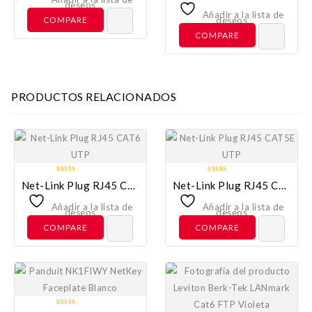
out
deseos
5
of
Añadir a la lista de
COMPARE
deseos
5
COMPARE
PRODUCTOS RELACIONADOS
0
0
Net-Link Plug RJ45 CAT6 UTP
Net-Link Plug RJ45 CAT5E UTP
out
out
of
of
Añadir a la lista de
Añadir a la lista de
deseos
deseos
5
5
COMPARE
COMPARE