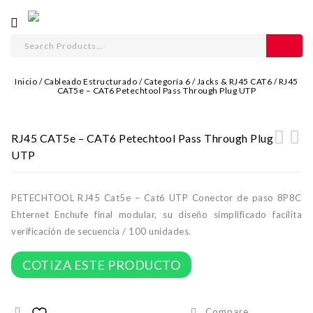
Inicio
/
Cableado Estructurado
/
Categoría 6
/
Jacks & RJ45 CAT6
/
RJ45
CAT5e – CAT6 Petechtool Pass Through Plug UTP
RJ45 CAT5e – CAT6 Petechtool Pass Through Plug
UTP
RJ45 CAT6 - CAT6a Jodroad Pass Through
Petechtool Herramienta de Crimpado para RJ45
Shielded
Pass Through
PETECHTOOL RJ45 Cat5e – Cat6 UTP Conector de paso 8P8C
Ehternet Enchufe final modular, su diseño simplificado facilita
verificación de secuencia / 100 unidades.
COTIZA ESTE PRODUCTO
Compare