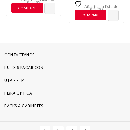
out
deseos
5
of
Añadir a la lista de
COMPARE
deseos
5
COMPARE
CONTACTANOS
PUEDES PAGAR CON
UTP – FTP
FIBRA ÓPTICA
RACKS & GABINETES