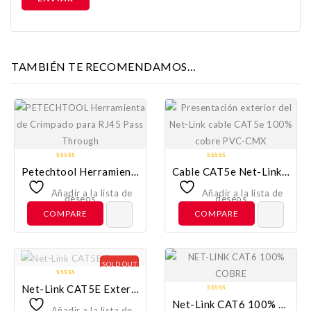
TAMBIÉN TE RECOMENDAMOS…
0
0
Petechtool Herramienta De Crimpado Para RJ45 Pass Through
Cable CAT5e Net-Link 100% Cobre PVC-CMX
out
out
of
of
Añadir a la lista de
Añadir a la lista de
deseos
deseos
5
5
COMPARE
COMPARE
SOLD OUT
0
Net-Link CAT5E Exterior
out
0
Net-Link CAT6 100% Cobre LSFRZH
of
Añadir a la lista de