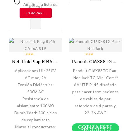
Añadir a la lista de
deseos
COMPARE
0
0
Net-Link Plug RJ45 CAT6A STP
Panduit CJ6X88TG Pan-Net Jack
out
out
of
of
Aplicaciones UL: 250V
Panduit CJ6X88TG Pan-
5
5
AC max, 2A
Net Jack TG Mini-Com™
Tensión Dieléctrica:
6A UTP RJ45 diseñado
500V AC
para hacer terminaciones
Resistencia de
de cables de par
aislamiento: 100MΩ
retorcido de 4 pares y
Durabilidad: 200 ciclos
22-26 AWG
de coplamiento
COTIZA ESTE
Material conductores:
PRODUCTO