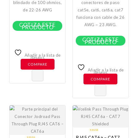
blindado de 100 ohmios,
conectores de paso
de 22-26 AWG
cat5e, cat6, cat6a, cat7
funciona con cable de 26
COTIZA ESTE
AWG ~ 23 AWG.
PRODUCTO
COTIZA ESTE
PRODUCTO
Añadir a la lista de
deseos
COMPARE
Añadir a la lista de
deseos
COMPARE
0
RJ45 CAT6a – CAT7 Vcelink Pass Through Plug Shielded