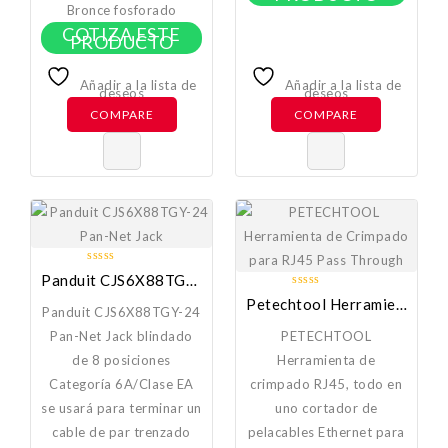
Bronce fosforado
COTIZA ESTE
PRODUCTO
Añadir a la lista de
Añadir a la lista de
deseos
deseos
COMPARE
COMPARE
0
Panduit CJS6X88TGY-24 Pan-Net Jack
out
0
Petechtool Herramienta De Crimpado Para RJ45 Pass Through
of
Panduit CJS6X88TGY-24
out
5
of
Pan-Net Jack blindado
PETECHTOOL
5
de 8 posiciones
Herramienta de
Categoría 6A/Clase EA
crimpado RJ45, todo en
se usará para terminar un
uno cortador de
cable de par trenzado
pelacables Ethernet para