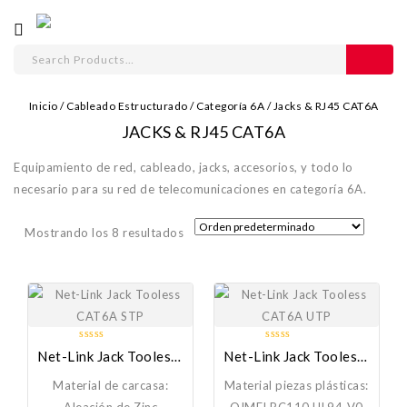
Inicio
/
Cableado Estructurado
/
Categoría 6A
/
Jacks & RJ45 CAT6A
JACKS & RJ45 CAT6A
Equipamiento de red, cableado, jacks, accesorios, y todo lo
necesario para su red de telecomunicaciones en categoría 6A.
Mostrando los 8 resultados
0
0
Net-Link Jack Tooless CAT6A STP
Net-Link Jack Tooless CAT6A UTP
out
out
of
of
Material de carcasa:
Material piezas plásticas:
5
5