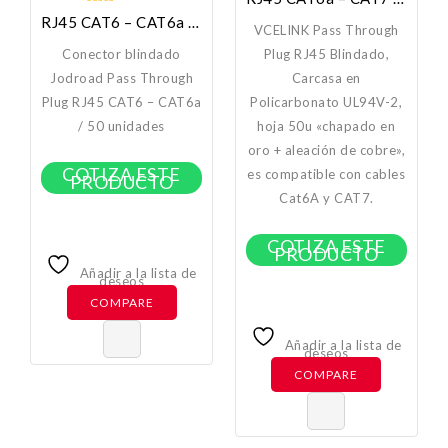
out
0
RJ45 CAT6 – CAT6a Jodroad Pass Through Shielded
of
VCELINK Pass Through
out
5
of
Conector blindado
Plug RJ45 Blindado,
5
Jodroad Pass Through
Carcasa en
Plug RJ45 CAT6 – CAT6a
Policarbonato UL94V-2,
/ 50 unidades
hoja 50u «chapado en
oro + aleación de cobre»,
COTIZA ESTE
es compatible con cables
PRODUCTO
Cat6A y CAT7.
COTIZA ESTE
PRODUCTO
Añadir a la lista de
deseos
COMPARE
Añadir a la lista de
deseos
COMPARE