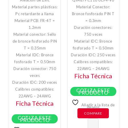
Aleación de Zinc
QIMEI PC110 UL94-V0
Material partes plásticas:
Material Conector:
Pc retardante a llama
Bronce fosforado PIN T
Material PCB: FR-4T =
= 0.3mm
1.2mm
Duración conectores:
Material conector: Sello
750 veces
de bronce fosforado PIN
Material IDC: Bronce
T = 0.35mm
fosforado T = 0.50mm
Material IDC: Bronce
Duración IDC: 250 veces
fosforado T = 0.50mm
Calibres compatibles:
Duración conector: 750
22AWG – 24AWG
Ficha Técnica
veces
Duración IDC: 200 veces
Calibres compatibles:
COTIZA ESTE
PRODUCTO
22AWG – 24AWG
Ficha Técnica
Añadir a la lista de
deseos
COMPARE
COTIZA ESTE
PRODUCTO