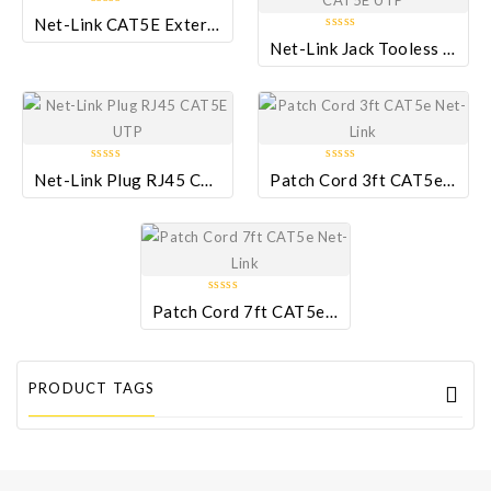
0
Net-Link CAT5E Exterior
Añadir a la
Añadir a la
out
0
Net-Link Jack Tooless CAT5E UTP
lista de deseos
lista de deseos
of
out
5
of
5
Añadir a la
0
0
Net-Link Plug RJ45 CAT5E UTP
Patch Cord 3ft CAT5e Net-Link
lista de deseos
out
out
of
of
5
5
0
Patch Cord 7ft CAT5e Net-Link
out
of
5
PRODUCT TAGS