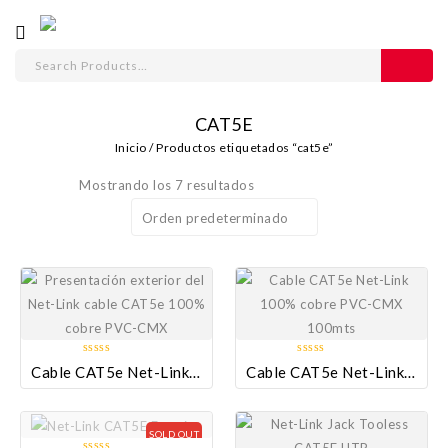
CAT5E
Inicio
/
Productos etiquetados “cat5e”
Mostrando los 7 resultados
Orden predeterminado
Añadir a la
Añadir a la
lista de deseos
lista de deseos
Añadir a la
Añadir a la
lista de deseos
0
0
Cable CAT5e Net-Link 100% Cobre PVC-CMX
Cable CAT5e Net-Link 100% Cobre PVC-CMX 100mts
lista de deseos
out
out
of
of
5
5
SOLD OUT