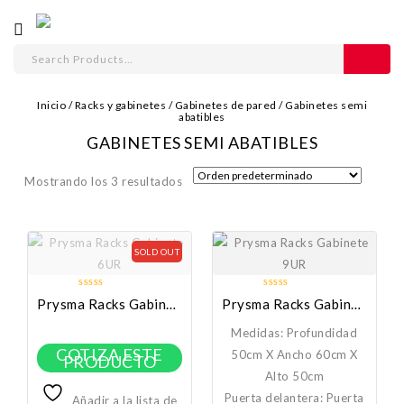
Inicio
/
Racks y gabinetes
/
Gabinetes de pared
/
Gabinetes semi
abatibles
GABINETES SEMI ABATIBLES
Mostrando los 3 resultados
SOLD OUT
0
0
Prysma Racks Gabinete 6UR
Prysma Racks Gabinete 9UR
out
out
of
of
Medidas: Profundidad
5
5
COTIZA ESTE
50cm X Ancho 60cm X
PRODUCTO
Alto 50cm
Puerta delantera: Puerta
Añadir a la lista de