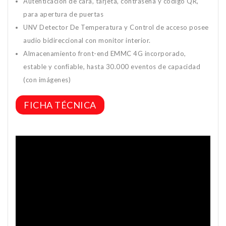
Autenticación de cara, tarjeta, contraseña y código QR,
para apertura de puertas
UNV Detector De Temperatura y Control de acceso posee
audio bidireccional con monitor interior.
Almacenamiento front-end EMMC 4G incorporado,
estable y confiable, hasta 30.000 eventos de capacidad
(con imágenes)
FICHA TÉCNICA