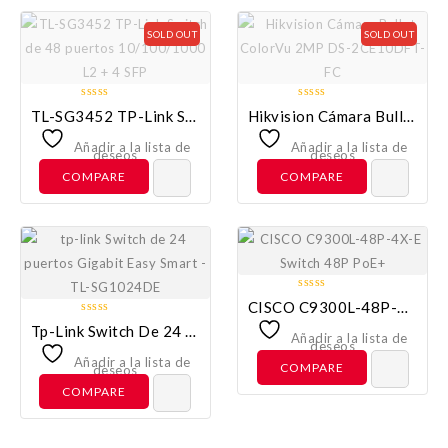
SOLD OUT
SOLD OUT
0
0
TL-SG3452 TP-Link Switch De 48 Puertos 10/100/1000 L2 + 4 SFP
Hikvision Cámara Bullet ColorVu 2MP DS-2CE10DFT-FC
out
out
of
of
Añadir a la lista de
Añadir a la lista de
deseos
deseos
5
5
COMPARE
COMPARE
0
CISCO C9300L-48P-4X-E Switch 48P PoE+
out
0
Tp-Link Switch De 24 Puertos Gigabit Easy Smart – TL-SG1024DE
of
Añadir a la lista de
out
deseos
5
of
Añadir a la lista de
COMPARE
deseos
5
COMPARE