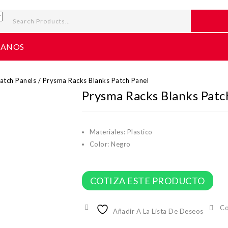
TANOS
atch Panels
/
Prysma Racks Blanks Patch Panel
Prysma Racks Blanks Patc
Materiales: Plastico
Color: Negro
COTIZA ESTE PRODUCTO
C
Añadir A La Lista De Deseos