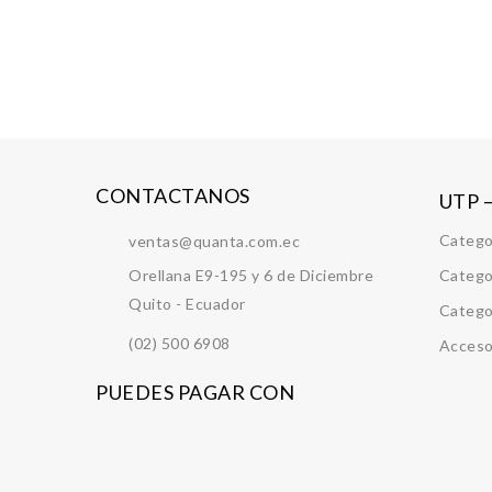
0
Prysma Racks Multitoma 8 Conectores
out
Añadir a la lista de deseos
of
5
COMPARE
CONTACTANOS
UTP 
Catego
ventas@quanta.com.ec
Orellana E9-195 y 6 de Diciembre
Catego
Quito - Ecuador
Catego
(02) 500 6908
Acceso
PUEDES PAGAR CON