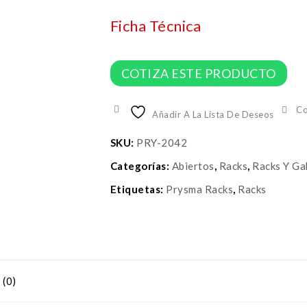
Ficha Técnica
COTIZA ESTE PRODUCTO
C
Añadir A La Lista De Deseos
SKU:
PRY-2042
Categorías:
Abiertos
,
Racks
,
Racks Y Ga
Etiquetas:
Prysma Racks
,
Racks
(0)