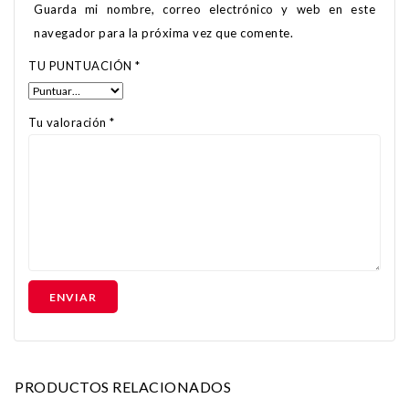
Guarda mi nombre, correo electrónico y web en este
navegador para la próxima vez que comente.
TU PUNTUACIÓN
*
Tu valoración
*
Añadir a la
Añadir a la
PRODUCTOS RELACIONADOS
lista de deseos
lista de deseos