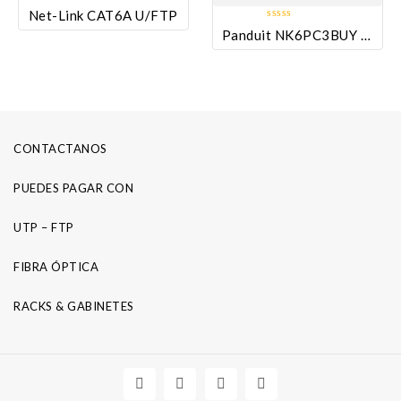
0
Net-Link CAT6A U/FTP
out
0
Panduit NK6PC3BUY Patch Cord
of
out
5
of
5
CONTACTANOS
PUEDES PAGAR CON
UTP – FTP
FIBRA ÓPTICA
RACKS & GABINETES