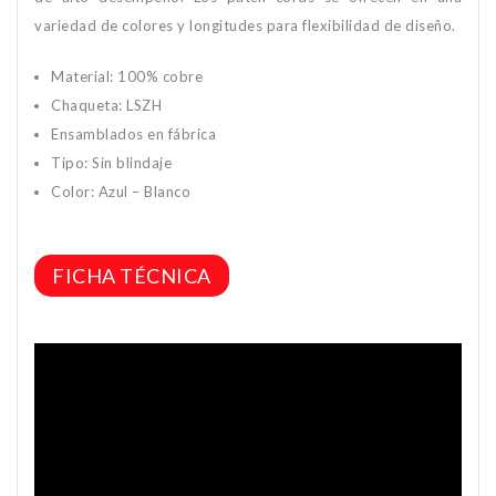
variedad de colores y longitudes para flexibilidad de diseño.
Material: 100% cobre
Chaqueta: LSZH
Ensamblados en fábrica
Tipo: Sin blindaje
Color: Azul – Blanco
FICHA TÉCNICA