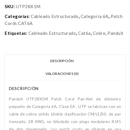
SKU:
UTP28X1M
Categorías:
Cableado Estructurado
,
Categoría 6A
,
Patch
Cords CAT6A
Etiquetas:
Cableado Estructurado
,
Cat6a
,
Cobre
,
Panduit
DESCRIPCIÓN
VALORACIONES (0)
DESCRIPCIÓN
Panduit UTP28X1M Patch Cord Pan-Net de diámetro
pequeño de Categoría 6A, Clase EA , UTP se fabrican con un
cable de cobre sólido (doble clasificación CM/LSZH), de par
trenzado, 28 AWG, no blindado con plugs modulares RJ45
de alto desempeño. Los patch cords se ofrecen en una