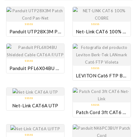
Añadir a la
0
0
Panduit UTP28X3M Patch Cord Pan-Net
Net-Link CAT6 100% Cobre LSFRZH
lista de deseos
Añadir a la
out
out
of
lista de deseos
of
5
5
Añadir a la
0
Panduit PFL6X04BU Shielded Cable CAT6A F/UTP
Añadir a la
lista de deseos
out
0
LEVITON Cat6 FTP Berk-Tek LANmark Violeta
of
lista de deseos
out
5
of
5
Añadir a la
0
Net-Link CAT6A UTP
Añadir a la
lista de deseos
out
0
Patch Cord 3ft CAT6 Net-Link
lista de deseos
of
out
5
of
5