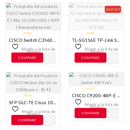
SOLD OUT
0
0
CISCO Switch C3560G-48TS-E | 48p 10/100/1000 | 4SFP | Remanufacturado
TL-SG116E TP-Link Switch De 16 Puertos 10/100/1000 Smart
out
out
of
of
Añadir a la lista de
Añadir a la lista de
deseos
deseos
5
5
COMPARE
COMPARE
0
CISCO C9200-48P-E Switch 48P PoE+
out
0
SFP GLC-TE Cisco 1000BASE-T Rj-45
of
Añadir a la lista de
out
deseos
5
of
Añadir a la lista de
COMPARE
deseos
5
COMPARE