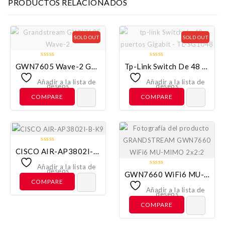
PRODUCTOS RELACIONADOS
SOLD OUT
SOLD OUT
0
0
GWN7605 Wave-2 GRANDSTREAM
Tp-Link Switch De 48 Puertos Gigabit – TL-SG1048
out
out
of
of
Añadir a la lista de
Añadir a la lista de
deseos
deseos
5
5
COMPARE
COMPARE
0
CISCO AIR-AP3802I-B-K9
out
of
Añadir a la lista de
deseos
0
GWN7660 WiFi6 MU-MIMO 2×2:2 GRANDSTREAM
5
out
COMPARE
of
Añadir a la lista de
deseos
5
COMPARE