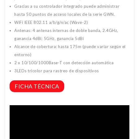
Gracias a su controlador integrado puede administrar
hasta 50 puntos de acceso locales de la serie GWN.
WiFi IEEE 802.11 a/b/g/n/ac (Wave-2)
Antenas: 4 antenas internas de doble banda, 2.4GHz,
ganancia 4dBi; 5GHz, ganancia 5dBi
Alcance de cobertura: hasta 175m (puede variar según el
entorno)
2 x 10/100/1000Base-T con detección automática
3LEDs tricolor para rastreo de dispositivos
FICHA TÉCNICA