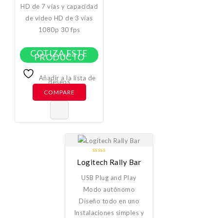
HD de 7 vías y capacidad
de video HD de 3 vías
1080p 30 fps
COTIZA ESTE
PRODUCTO
Añadir a la lista de
deseos
COMPARE
0
Logitech Rally Bar
out
of
USB Plug and Play
5
Modo autónomo
Diseño todo en uno
I
nstalaciones simples y