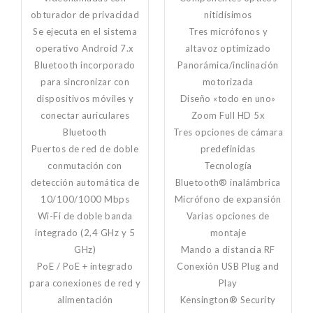
obturador de privacidad
nitidísimos
Se ejecuta en el sistema
Tres micrófonos y
operativo Android 7.x
altavoz optimizado
Bluetooth incorporado
Panorámica/inclinación
para sincronizar con
motorizada
dispositivos móviles y
Diseño «todo en uno»
conectar auriculares
Zoom Full HD 5x
Bluetooth
Tres opciones de cámara
Puertos de red de doble
predefinidas
conmutación con
Tecnología
detección automática de
Bluetooth®
inalámbrica
10/100/1000 Mbps
Micrófono de expansión
Wi-Fi de doble banda
Varias opciones de
integrado (2,4 GHz y 5
montaje
GHz)
Mando a distancia RF
PoE / PoE + integrado
Conexión USB Plug and
para conexiones de red y
Pla
y
alimentación
Kensington® Security