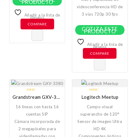
PRODUCTO
videoconferencia HD de
3 vías 720p 30 fps
Añadir a la lista de
deseos
COMPARE
COTIZA ESTE
PRODUCTO
Añadir a la lista de
deseos
COMPARE
0
0
Grandstream GXV-3380
Logitech Meetup
out
out
of
of
16 líneas con hasta 16
Campo visual
5
5
cuentas SIP
superancho de 120°
Cámara incorporada de
Sensor de imagen Ultra
2 megapíxeles para
HD 4K
videollamadas con
Componentes ópticos