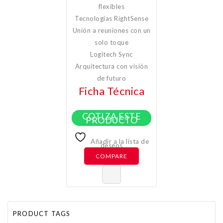
flexibles
Tecnologías RightSense
Unión a reuniones con un
solo toque
Logitech Sync
Arquitectura con visión
de futuro
Ficha Técnica
COTIZA ESTE
PRODUCTO
Añadir a la lista de
deseos
COMPARE
PRODUCT TAGS