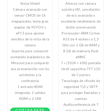
Noise Shield
Altavoz con cámara
Cámara avanzada con
acústica HD, cancelación
sensor CMOS de 16
de eco avanzada y
megapíxeles, lente gran
excelente rendimiento de
angular de 90 FOV y
doble conversación
ePTZ para ajustes
Procesador ARM Cortex
sencillos de la vista de la
A53 de 4 núcleos a 1,3
cámara
GHz con 2 GB de RAM y
Soporte para compartir
8 GB de memoria flash
contenido inalámbrico de
eMMC
Miracast para compartir
7 » (1024 × 600) pantalla
una presentación con los
táctil capacitiva TFT LCD
asistentes a la
de 5 puntos
conferencia
Tecnología de cifrado de
1 entrada HDMI
seguridad TLS y SRTP
integrada, 2 salidas
para proteger llamadas y
HDMI y 2 USB
cuentas
Audioconferencia de 7
COTIZA ESTE
vías y capacidad de