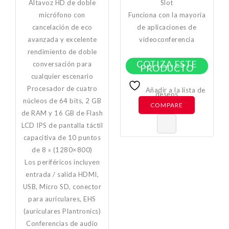
Altavoz HD de doble
Slot
micrófono con
Funciona con la mayoría
cancelación de eco
de aplicaciones de
avanzada y excelente
videoconferencia
rendimiento de doble
COTIZA ESTE
conversación para
PRODUCTO
cualquier escenario
Procesador de cuatro
Añadir a la lista de
deseos
núcleos de 64 bits, 2 GB
COMPARE
de RAM y 16 GB de Flash
LCD IPS de pantalla táctil
capacitiva de 10 puntos
de 8 » (1280×800)
Los periféricos incluyen
entrada / salida HDMI,
USB, Micro SD, conector
para auriculares, EHS
(auriculares Plantronics)
Conferencias de audio