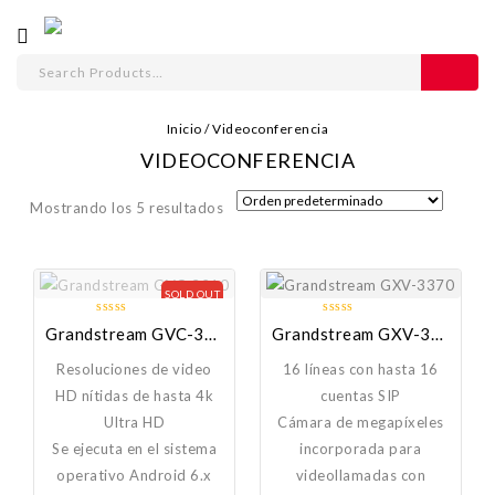
Inicio
/
Videoconferencia
VIDEOCONFERENCIA
Mostrando los 5 resultados
SOLD OUT
0
0
Grandstream GVC-3210
Grandstream GXV-3370
out
out
of
of
Resoluciones de video
16 líneas con hasta 16
5
5
HD nítidas de hasta 4k
cuentas SIP
Ultra HD
Cámara de megapíxeles
Se ejecuta en el sistema
incorporada para
operativo Android 6.x
videollamadas con