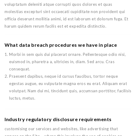
voluptatum deleniti atque corrupti quos dolores et quas
molestias excepturi sint occaecati cupiditate non provident qui
officia deserunt mollitia animi, id est laborum et dolorum fuga. Et
harum quidem rerum facilis est et expedita distinctio.
What data breach procedures we have in place
Morbi in sem quis dui placerat ornare. Pellentesque odio nisi,
euismod in, pharetra a, ultricies in, diam. Sed arcu. Cras
consequat.
Praesent dapibus, neque id cursus faucibus, tortor neque
egestas augue, eu vulputate magna eros eu erat.
Aliquam erat
volutpat.
Nam dui mi, tincidunt quis, accumsan porttitor, facilisis
luctus, metus.
Industry regulatory disclosure requirements
customising our services and websites, like advertising that